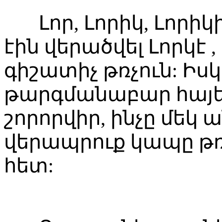
Լոր, Լորիկ, Լորիկ
էին վերածվել Լորկէ , 
գիշատիչ թռչուն: Իսկ
թարգմանաբար հայե
շորորվիր, ինչը մեկ
վերապրուք կապը թռ
հետ: