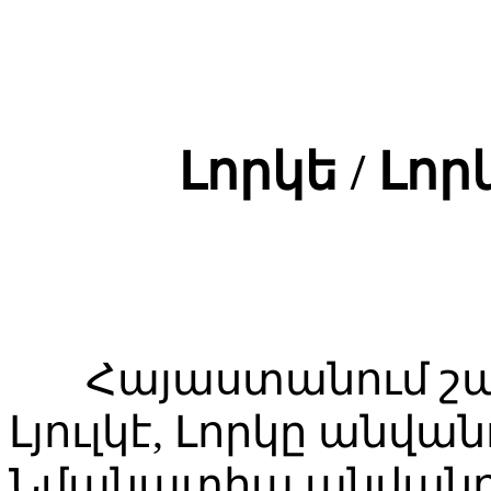
Լորկ
ե
/ Լորկ
Հայաստանում շատ 
Լյուլկէ, Լորկը անվա
Նմանատիպ անվանո