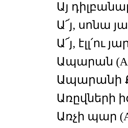
Այ դիլբանալ (Ai 
Ա՜յ, սոնա յար (Ai
Ա՜յ, էլլ՛ու յար (Ai
Ապարան (Apar
Ապարանի Քոչ
Առըվների իզը (Ar
Առչի պար (Arch