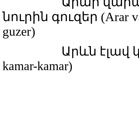
Արար վարար վի
նուրին գուզեր (Arar vara
guzer)
Արևն էլավ կամար 
kamar-kamar)