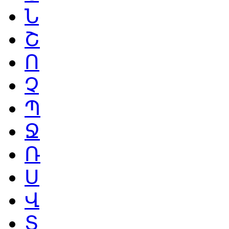
Ն
Շ
Ո
Չ
Պ
Ջ
Ռ
Ս
Վ
Տ