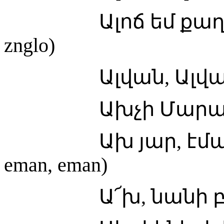
Ալոճ եմ քաղե, զըն
znglo)
Ալվան, Ալվան (Al
Ախչի Մարան (Ax
Ախ յար, էման, էմ
eman, eman)
Ա՜խ, նանի բալա (