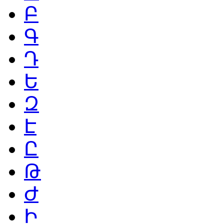
Բ
Գ
Դ
Ե
Զ
Է
Ը
Թ
Ժ
Ի