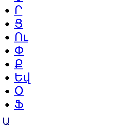
Ր
Ց
Ու
Փ
Ք
Եվ
Օ
Ֆ
Ա