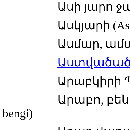
Ասի յարո ջան (As
Ասկյարի (Askya
Ասմար, ամա՜ն (A
Աստվածածնա 
Արաբկիրի Պար (A
Արաբո, բենգ
bengi)