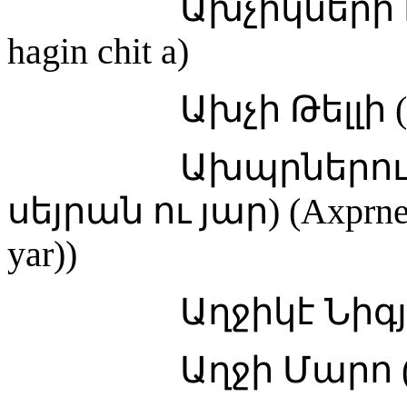
Ախչիկների հագին
hagin chit a)
Ախչի Թելլի (Axch
Ախպրներու ջուրն
սեյրան ու յար) (Axprneru
yar))
Աղջիկէ Նիգյար (A
Աղջի Մարո (Agh