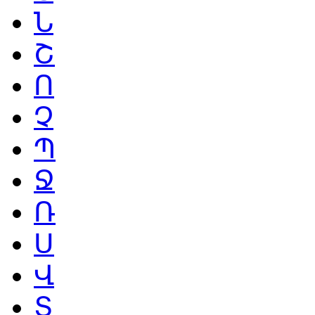
Ն
Շ
Ո
Չ
Պ
Ջ
Ռ
Ս
Վ
Տ