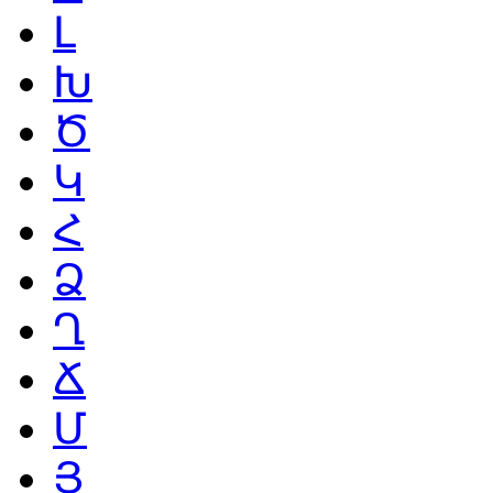
Լ
Խ
Ծ
Կ
Հ
Ձ
Ղ
Ճ
Մ
Յ