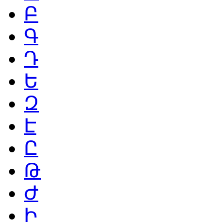
Բ
Գ
Դ
Ե
Զ
Է
Ը
Թ
Ժ
Ի