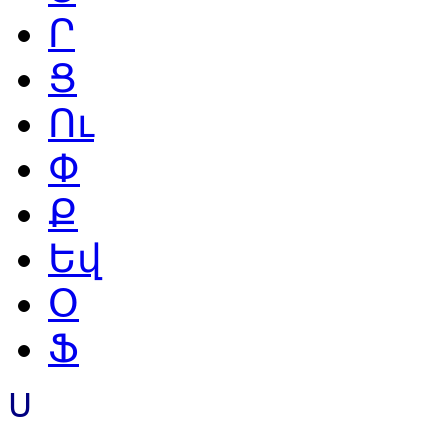
Ր
Ց
Ու
Փ
Ք
Եվ
Օ
Ֆ
Ս