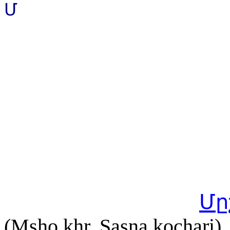
Մ
Մը
(Msho khr, Sasna kochari)