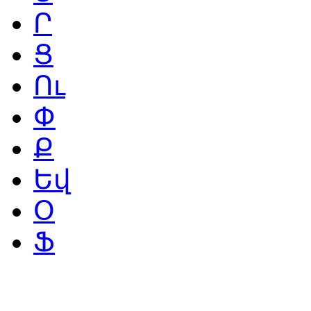
Ր
Ց
Ու
Փ
Ք
Եվ
Օ
Ֆ