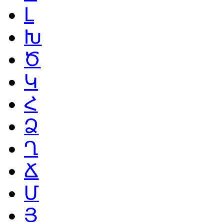
Լ
Խ
Ծ
Կ
Հ
Ձ
Ղ
Ճ
Մ
Յ