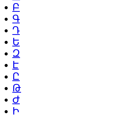
Բ
Գ
Դ
Ե
Զ
Է
Ը
Թ
Ժ
Ի