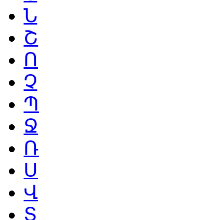
Ն
Շ
Ո
Չ
Պ
Ջ
Ռ
Ս
Վ
Տ