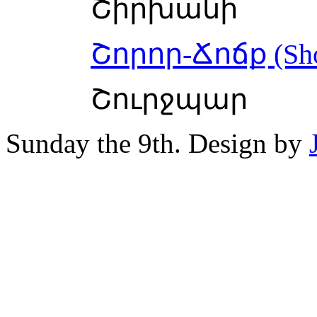
Շիրխանի
Շորոր-Ճոճք (Sho
Շուրջպար
Sunday the 9th. Design by