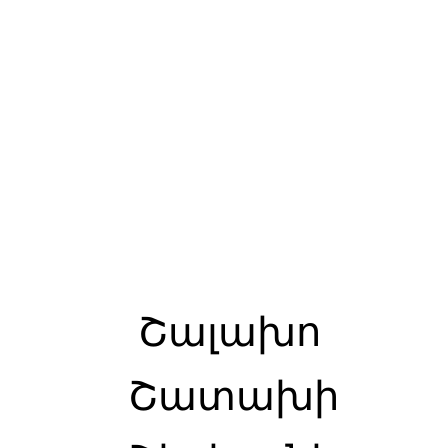
Շալախո
Շատախի