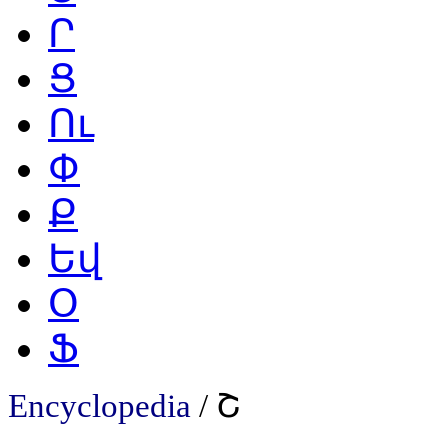
Ր
Ց
Ու
Փ
Ք
Եվ
Օ
Ֆ
Encyclopedia
/ Շ