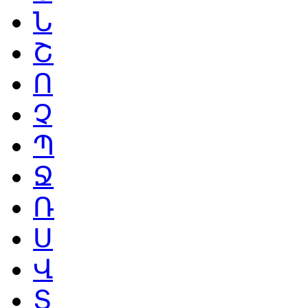
Ն
Շ
Ո
Չ
Պ
Ջ
Ռ
Ս
Վ
Տ