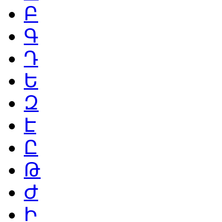
Բ
Գ
Դ
Ե
Զ
Է
Ը
Թ
Ժ
Ի