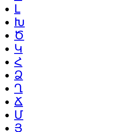
Լ
Խ
Ծ
Կ
Հ
Ձ
Ղ
Ճ
Մ
Յ