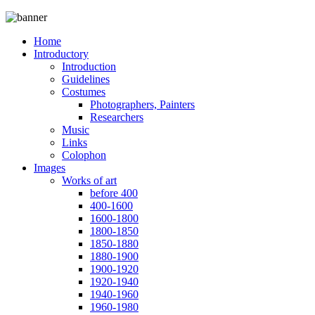
Home
Introductory
Introduction
Guidelines
Costumes
Photographers, Painters
Researchers
Music
Links
Colophon
Images
Works of art
before 400
400-1600
1600-1800
1800-1850
1850-1880
1880-1900
1900-1920
1920-1940
1940-1960
1960-1980