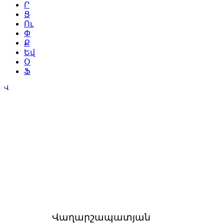
Ր
Ց
Ու
Փ
Ք
Եվ
Օ
Ֆ
Վ
Վաղարշապատյան