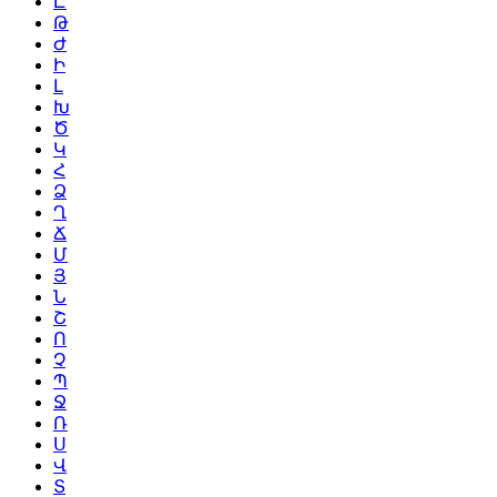
Ը
Թ
Ժ
Ի
Լ
Խ
Ծ
Կ
Հ
Ձ
Ղ
Ճ
Մ
Յ
Ն
Շ
Ո
Չ
Պ
Ջ
Ռ
Ս
Վ
Տ