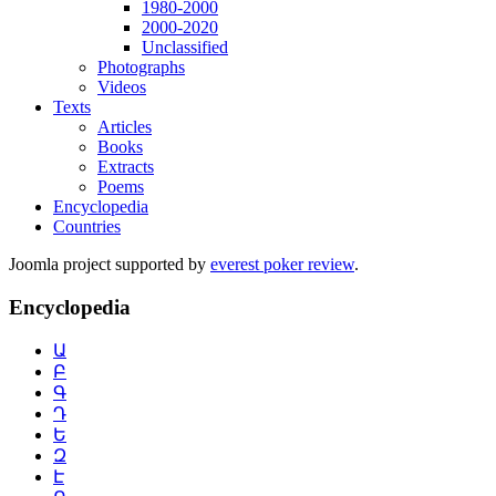
1980-2000
2000-2020
Unclassified
Photographs
Videos
Texts
Articles
Books
Extracts
Poems
Encyclopedia
Countries
Joomla project supported by
everest poker review
.
Encyclopedia
Ա
Բ
Գ
Դ
Ե
Զ
Է